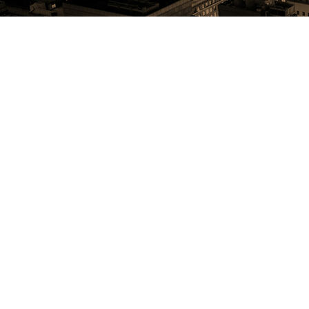
Achtung !!!!!!
alle " in Planung " stehenden
Termine sind noch nicht fest
gebucht. Also..... Wer
zuerst kommt malt zuerst !
Alle Termine 2026
17.01.2026
Grüne Laterne Stendal
Martin & Ralf
mehr
24.01.2026
Vereinsfeier
Martin live
mehr
28.02.2026
Brauerei Gardelegen